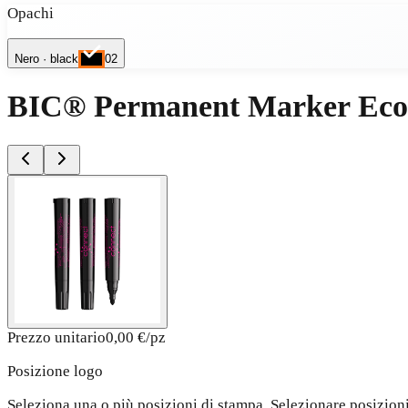
Opachi
Nero
· black
02
BIC® Permanent Marker Eco
Prezzo unitario
0,00 €
/
pz
Posizione logo
Seleziona una o più posizioni di stampa. Selezionare posizion