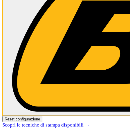
Reset configurazione
Scopri le tecniche di stampa disponibili →