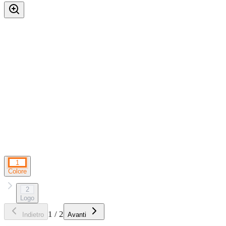
1
Colore
2
Logo
1
/
2
Indietro
Avanti