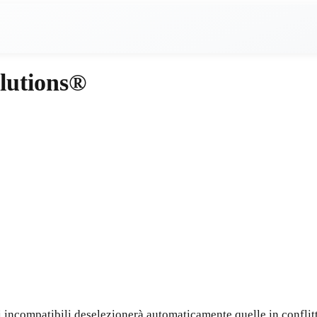
lutions®
i incompatibili deselezionerà automaticamente quelle in conflit