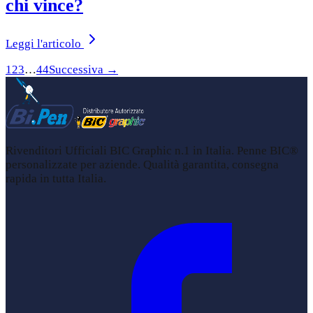
chi vince?
Leggi l'articolo
1
2
3
…
44
Successiva →
Rivenditori Ufficiali BIC Graphic n.1 in Italia. Penne BIC®
personalizzate per aziende. Qualità garantita, consegna
rapida in tutta Italia.