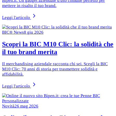
Bipen.it. Un gadget aziendale d'uso comune perfetto per
mettere in risalto il tuo brand.
Leggi l'articolo
BIC® News
8 giu 2026
Scopri la BIC M10 Clic: la solidità che
il tuo brand merita
Il merchandising aziendale racconta chi sei. Scegli la BIC
M10 Clic: 70 anni di storia per trasmettere solidità e
affidabilità.
Leggi l'articolo
Novità
26 mag 2026