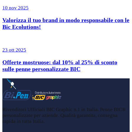
10 nov 2025
Valorizza il tuo brand in modo responsabile con le
Bic Ecolutions!
23 ott 2025
Offerte mostruose: dal 10% al 25% di sconto
sulle penne personalizzate BIC
Rivenditori Ufficiali BIC Graphic n.1 in Italia. Penne BIC®
personalizzate per aziende. Qualità garantita, consegna
rapida in tutta Italia.