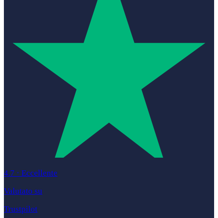
4.7
·
Eccellente
Valutato su
Trustpilot