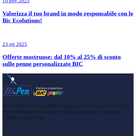
10 nov 2025
Valorizza il tuo brand in modo responsabile con le
Bic Ecolutions!
23 ott 2025
Offerte mostruose: dal 10% al 25% di sconto
sulle penne personalizzate BIC
Rivenditori Ufficiali BIC Graphic n.1 in Italia. Penne BIC®
personalizzate per aziende. Qualità garantita, consegna
rapida in tutta Italia.