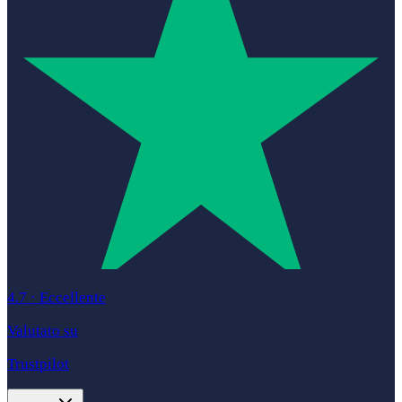
4.7
·
Eccellente
Valutato su
Trustpilot