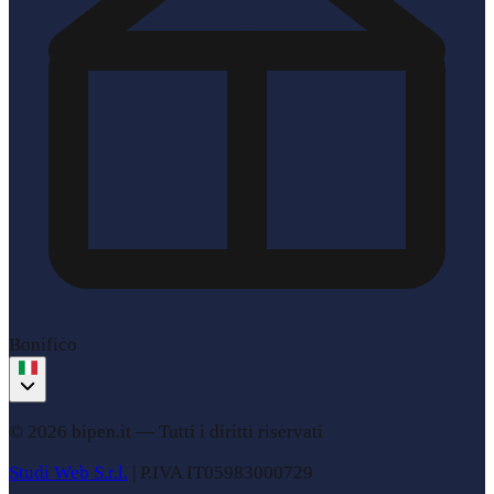
Bonifico
© 2026 bipen.it —
Tutti i diritti riservati
Studi Web S.r.l.
|
P.IVA
IT05983000729