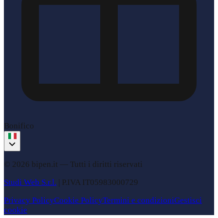
Bonifico
© 2026 bipen.it —
Tutti i diritti riservati
Studi Web S.r.l.
|
P.IVA
IT05983000729
Privacy Policy
Cookie Policy
Termini e condizioni
Gestisci
cookie