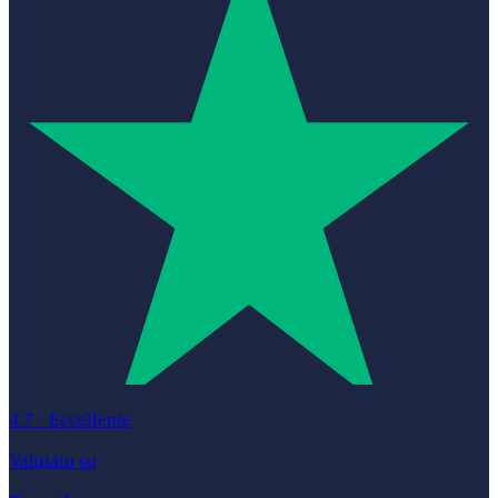
4.7
·
Eccellente
Valutato su