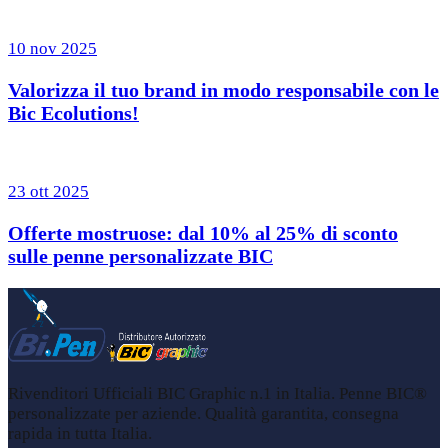
10 nov 2025
Valorizza il tuo brand in modo responsabile con le
Bic Ecolutions!
23 ott 2025
Offerte mostruose: dal 10% al 25% di sconto
sulle penne personalizzate BIC
Rivenditori Ufficiali BIC Graphic n.1 in Italia. Penne BIC®
personalizzate per aziende. Qualità garantita, consegna
rapida in tutta Italia.