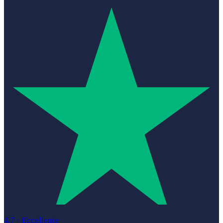
4.7
·
Eccellente