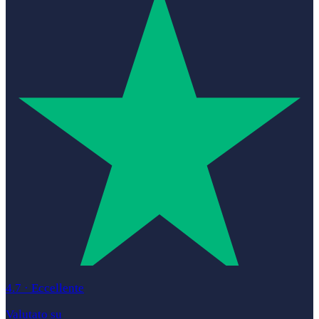
4.7
·
Eccellente
Valutato su