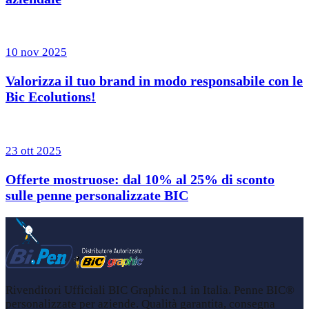
10 nov 2025
Valorizza il tuo brand in modo responsabile con le
Bic Ecolutions!
23 ott 2025
Offerte mostruose: dal 10% al 25% di sconto
sulle penne personalizzate BIC
Rivenditori Ufficiali BIC Graphic n.1 in Italia. Penne BIC®
personalizzate per aziende. Qualità garantita, consegna