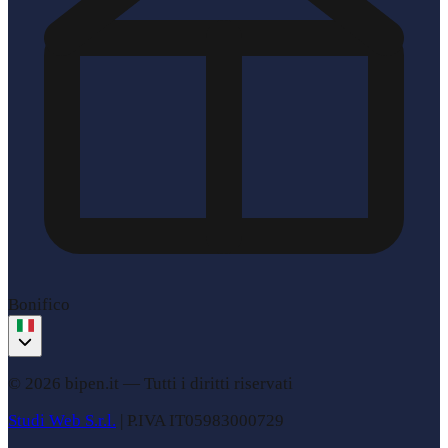
Bonifico
© 2026 bipen.it —
Tutti i diritti riservati
Studi Web S.r.l.
|
P.IVA
IT05983000729