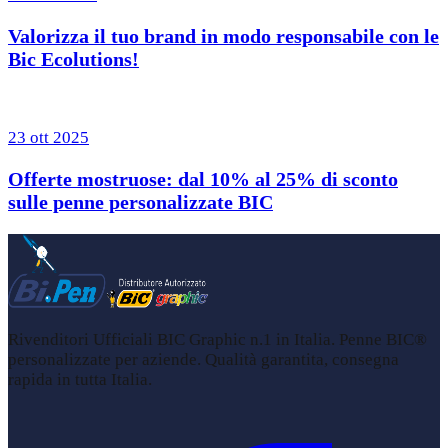
Valorizza il tuo brand in modo responsabile con le
Bic Ecolutions!
23 ott 2025
Offerte mostruose: dal 10% al 25% di sconto
sulle penne personalizzate BIC
Rivenditori Ufficiali BIC Graphic n.1 in Italia. Penne BIC®
personalizzate per aziende. Qualità garantita, consegna
rapida in tutta Italia.