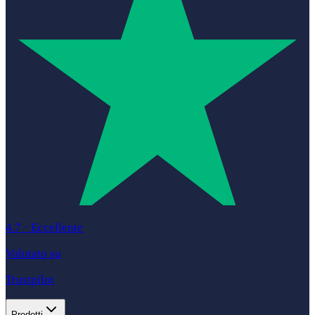
4.7
·
Eccellente
Valutato su
Trustpilot
Prodotti