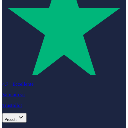
4.7
·
Eccellente
Valutato su
Trustpilot
Prodotti