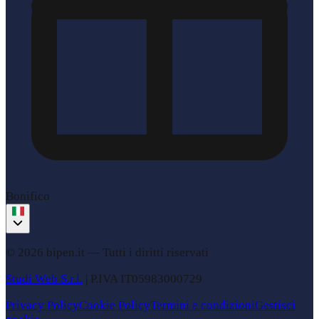
Bonifico
© 2026 bipen.it —
Tutti i diritti riservati
Studi Web S.r.l.
|
P.IVA
IT05983000729
Privacy Policy
Cookie Policy
Termini e condizioni
Gestisci