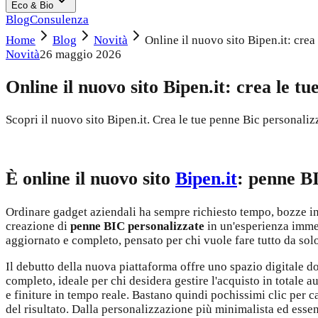
Eco & Bio
Blog
Consulenza
Home
Blog
Novità
Online il nuovo sito Bipen.it: cre
Novità
26 maggio 2026
Online il nuovo sito Bipen.it: crea le 
Scopri il nuovo sito Bipen.it. Crea le tue penne Bic personali
È online il nuovo sito
Bipen.it
: penne BI
Ordinare gadget aziendali ha sempre richiesto tempo, bozze infin
creazione di
penne BIC personalizzate
in un'esperienza immed
aggiornato e completo, pensato per chi vuole fare tutto da sol
Il debutto della nuova piattaforma offre uno spazio digitale dov
completo, ideale per chi desidera gestire l'acquisto in totale 
e finiture in tempo reale. Bastano quindi pochissimi clic per 
del risultato. Dalla personalizzazione più minimalista ed essenz