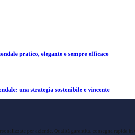
endale pratico, elegante e sempre efficace
ndale: una strategia sostenibile e vincente
sonalizzate per aziende. Qualità garantita, consegna rapida in tu