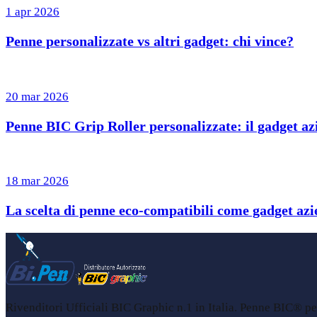
1 apr 2026
Penne personalizzate vs altri gadget: chi vince?
20 mar 2026
Penne BIC Grip Roller personalizzate: il gadget azi
18 mar 2026
La scelta di penne eco-compatibili come gadget azie
Rivenditori Ufficiali BIC Graphic n.1 in Italia. Penne BIC® per