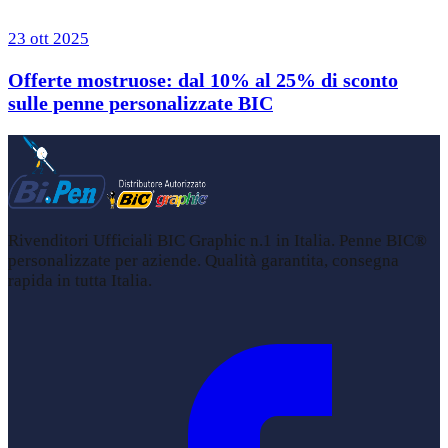
23 ott 2025
Offerte mostruose: dal 10% al 25% di sconto
sulle penne personalizzate BIC
Rivenditori Ufficiali BIC Graphic n.1 in Italia. Penne BIC®
personalizzate per aziende. Qualità garantita, consegna
rapida in tutta Italia.