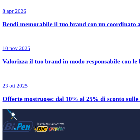
8 apr 2026
Rendi memorabile il tuo brand con un coordinato 
10 nov 2025
Valorizza il tuo brand in modo responsabile con le 
23 ott 2025
Offerte mostruose: dal 10% al 25% di sconto sulle