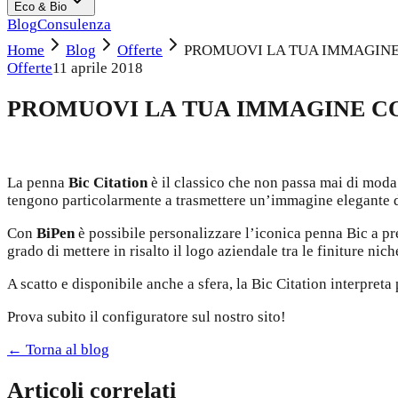
Eco & Bio
Blog
Consulenza
Home
Blog
Offerte
PROMUOVI LA TUA IMMAGINE 
Offerte
11 aprile 2018
PROMUOVI LA TUA IMMAGINE CO
La penna
Bic Citation
è il classico che non passa mai di moda!
tengono particolarmente a trasmettere un’immagine elegante del
Con
BiPen
è possibile personalizzare l’iconica penna Bic a pr
grado di mettere in risalto il logo aziendale tra le finiture nich
A scatto e disponibile anche a sfera, la Bic Citation interpreta
Prova subito il configuratore sul nostro sito!
← Torna al blog
Articoli correlati