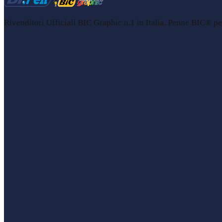
Rivenditori Ufficiali BIC Graphic n.1 in Italia. Penne BIC® per