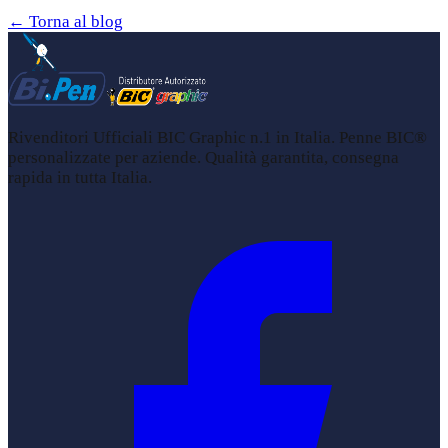
← Torna al blog
Rivenditori Ufficiali BIC Graphic n.1 in Italia. Penne BIC®
personalizzate per aziende. Qualità garantita, consegna
rapida in tutta Italia.