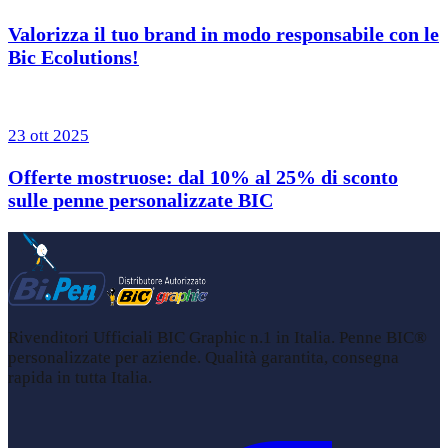
Valorizza il tuo brand in modo responsabile con le
Bic Ecolutions!
23 ott 2025
Offerte mostruose: dal 10% al 25% di sconto
sulle penne personalizzate BIC
Rivenditori Ufficiali BIC Graphic n.1 in Italia. Penne BIC®
personalizzate per aziende. Qualità garantita, consegna
rapida in tutta Italia.