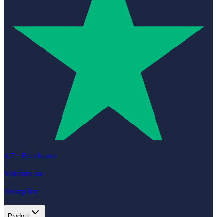
4.7
·
Eccellente
Valutato su
Trustpilot
Prodotti