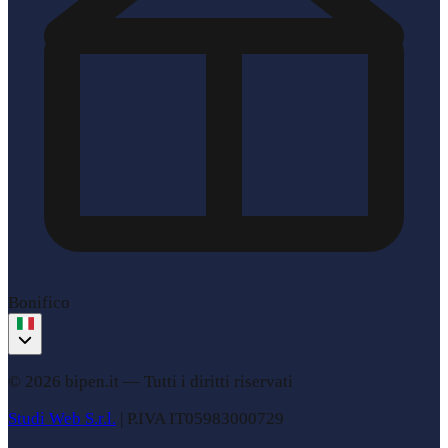
Bonifico
© 2026 bipen.it —
Tutti i diritti riservati
Studi Web S.r.l.
|
P.IVA
IT05983000729