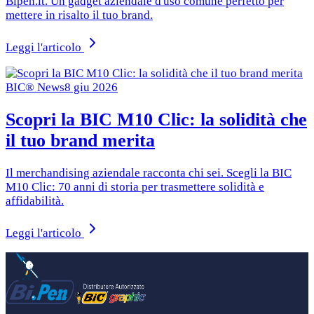
Bipen.it. Un gadget aziendale d'uso comune perfetto per
mettere in risalto il tuo brand.
Leggi l'articolo
BIC® News
8 giu 2026
Scopri la BIC M10 Clic: la solidità che
il tuo brand merita
Il merchandising aziendale racconta chi sei. Scegli la BIC
M10 Clic: 70 anni di storia per trasmettere solidità e
affidabilità.
Leggi l'articolo