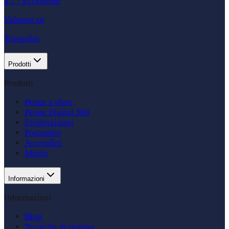
4.7
·
Eccellente
Valutato su
Trustpilot
Prodotti
Prodotti
Penne a sfera
Penne Digital 360
Evidenziatori
Portamine
Accendini
Matite
Informazioni
Informazioni
Blog
Tecniche di stampa