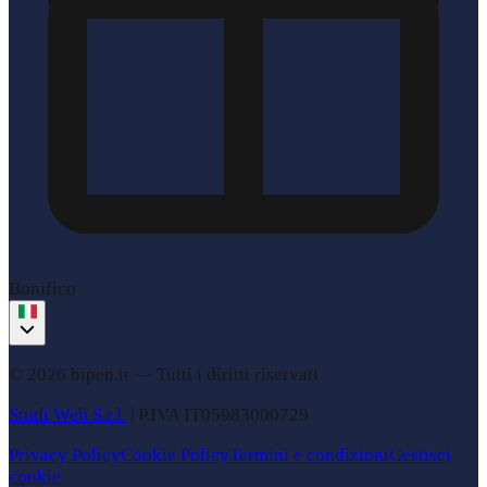
Bonifico
© 2026 bipen.it —
Tutti i diritti riservati
Studi Web S.r.l.
|
P.IVA
IT05983000729
Privacy Policy
Cookie Policy
Termini e condizioni
Gestisci
cookie