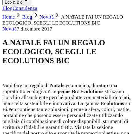
Eco & Bio
Blog
Consulenza
Home
Blog
Novità
A NATALE FAI UN REGALO
ECOLOGICO, SCEGLI LE ECOLUTIONS BIC
Novità
7 dicembre 2017
A NATALE FAI UN REGALO
ECOLOGICO, SCEGLI LE
ECOLUTIONS BIC
Vuoi fare un regalo di
Natale
economico, duraturo ma
soprattutto ecologico? Le
penne Bic Ecolutions
strizzano
l’occhio all’ambiente perché prodotte con materiali riciclati,
una scelta sostenibile e innovativa. La gamma
Ecolutions
su
Bi.Pen contiene tante soluzioni: penne a sfera, colori, matite,
portamine che possono essere personalizzate utilizzando
migliaia di combinazione di colore disponibili, strumenti di
scrittura affidabili e garantiti Bic. Visitate la sezione
specifica del nostro sito e scoprite le promozioni attive, non