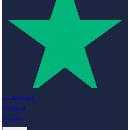
4.7
·
Eccellente
Valutato su
Trustpilot