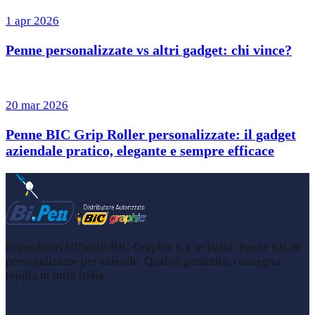
1 apr 2026
Penne personalizzate vs altri gadget: chi vince?
20 mar 2026
Penne BIC Grip Roller personalizzate: il gadget
aziendale pratico, elegante e sempre efficace
Rivenditori Ufficiali BIC Graphic n.1 in Italia. Penne BIC®
personalizzate per aziende. Qualità garantita, consegna
rapida in tutta Italia.