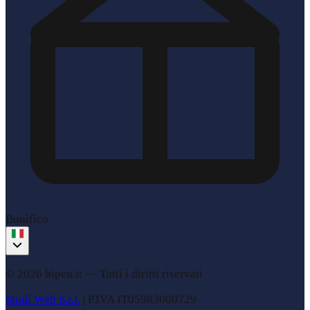
Bonifico
© 2026 bipen.it —
Tutti i diritti riservati
Studi Web S.r.l.
|
P.IVA
IT05983000729