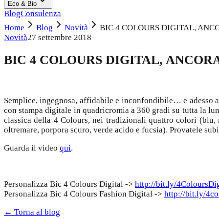
Eco & Bio
Blog
Consulenza
Home
Blog
Novità
BIC 4 COLOURS DIGITAL, ANC
Novità
27 settembre 2018
BIC 4 COLOURS DIGITAL, ANCOR
Semplice, ingegnosa, affidabile e inconfondibile… e adesso a
con stampa digitale in quadricromia a 360 gradi su tutta la l
classica della 4 Colours, nei tradizionali quattro colori (blu
oltremare, porpora scuro, verde acido e fucsia). Provatele sub
Guarda il video
qui
.
Personalizza Bic 4 Colours Digital ->
http://bit.ly/4ColoursDig
Personalizza Bic 4 Colours Fashion Digital ->
http://bit.ly/4c
← Torna al blog