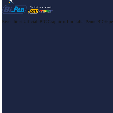
Rivenditori Ufficiali BIC Graphic n.1 in Italia. Penne BIC® per