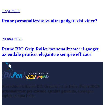
1 apr 2026
Penne personalizzate vs altri gadget: chi vince?
20 mar 2026
Penne BIC Grip Roller personalizzate: il gadget
aziendale pratico, elegante e sempre efficace
Rivenditori Ufficiali BIC Graphic n.1 in Italia. Penne BIC®
personalizzate per aziende. Qualità garantita, consegna
rapida in tutta Italia.