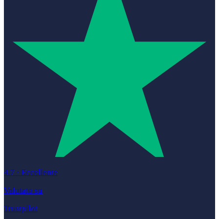
4.7
·
Eccellente
Valutato su
Trustpilot