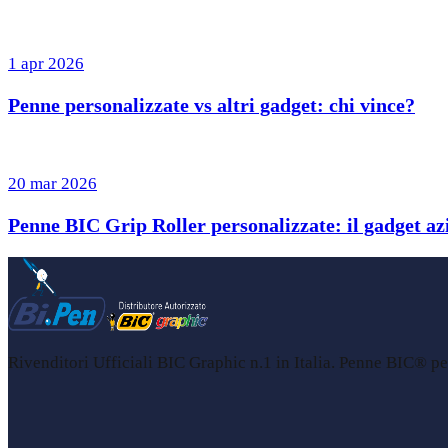
1 apr 2026
Penne personalizzate vs altri gadget: chi vince?
20 mar 2026
Penne BIC Grip Roller personalizzate: il gadget azi
Rivenditori Ufficiali BIC Graphic n.1 in Italia. Penne BIC® per