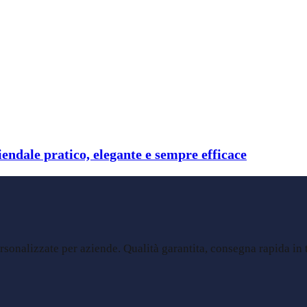
endale pratico, elegante e sempre efficace
sonalizzate per aziende. Qualità garantita, consegna rapida in tu