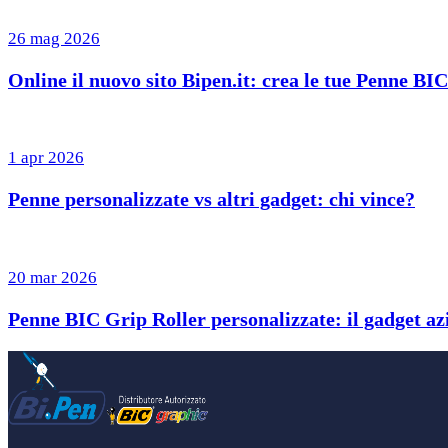
26 mag 2026
Online il nuovo sito Bipen.it: crea le tue Penne BI
1 apr 2026
Penne personalizzate vs altri gadget: chi vince?
20 mar 2026
Penne BIC Grip Roller personalizzate: il gadget azi