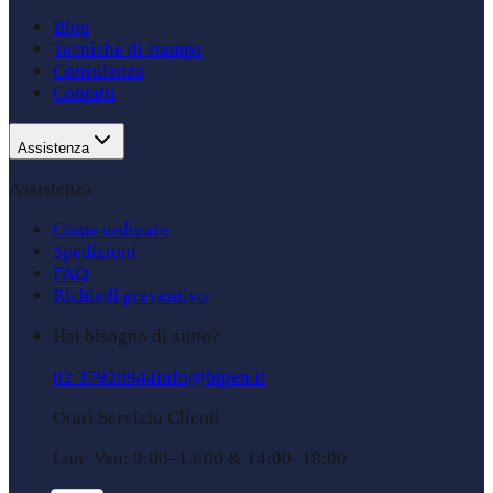
Blog
Tecniche di stampa
Consulenza
Contatti
Assistenza
Assistenza
Come ordinare
Spedizioni
FAQ
Richiedi preventivo
Hai bisogno di aiuto?
02 37920944
info@bipen.it
Orari Servizio Clienti
Lun–Ven: 9:00–13:00 & 14:00–18:00