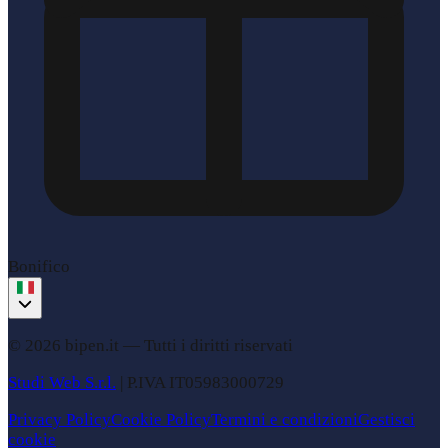
Bonifico
© 2026 bipen.it —
Tutti i diritti riservati
Studi Web S.r.l.
|
P.IVA
IT05983000729
Privacy Policy
Cookie Policy
Termini e condizioni
Gestisci
cookie