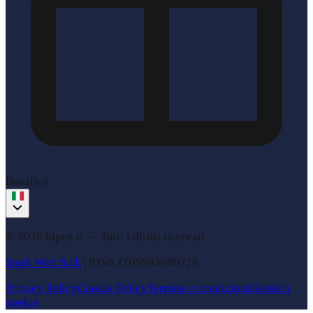
Bonifico
© 2026 bipen.it —
Tutti i diritti riservati
Studi Web S.r.l.
|
P.IVA
IT05983000729
Privacy Policy
Cookie Policy
Termini e condizioni
Gestisci
cookie