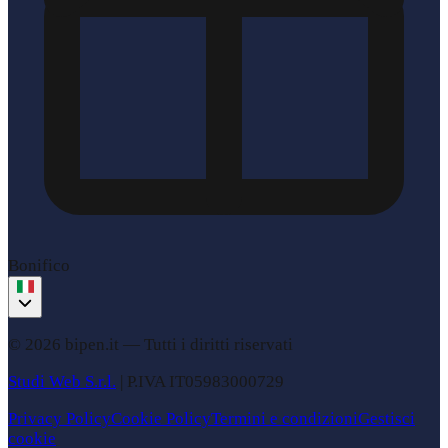
Bonifico
© 2026 bipen.it —
Tutti i diritti riservati
Studi Web S.r.l.
|
P.IVA
IT05983000729
Privacy Policy
Cookie Policy
Termini e condizioni
Gestisci
cookie