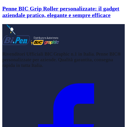
Penne BIC Grip Roller personalizzate: il gadget
aziendale pratico, elegante e sempre efficace
Rivenditori Ufficiali BIC Graphic n.1 in Italia. Penne BIC®
personalizzate per aziende. Qualità garantita, consegna
rapida in tutta Italia.