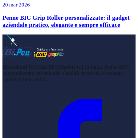
20 mar 2026
Penne BIC Grip Roller personalizzate: il gadget
aziendale pratico, elegante e sempre efficace
Rivenditori Ufficiali BIC Graphic n.1 in Italia. Penne BIC®
personalizzate per aziende. Qualità garantita, consegna
rapida in tutta Italia.