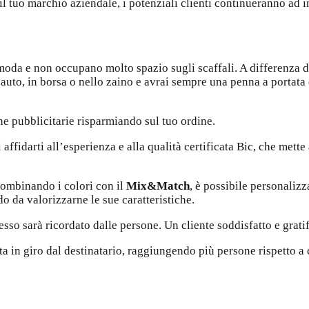
il tuo marchio aziendale, i potenziali clienti continueranno ad 
da e non occupano molto spazio sugli scaffali. A differenza di 
 auto, in borsa o nello zaino e avrai sempre una penna a portata 
e pubblicitarie risparmiando sul tuo ordine.
i affidarti all’esperienza e alla qualità certificata Bic, che met
combinando i colori con il
Mix&Match
, è possibile personaliz
o da valorizzarne le sue caratteristiche.
sso sarà ricordato dalle persone. Un cliente soddisfatto e gratifi
a in giro dal destinatario, raggiungendo più persone rispetto a c