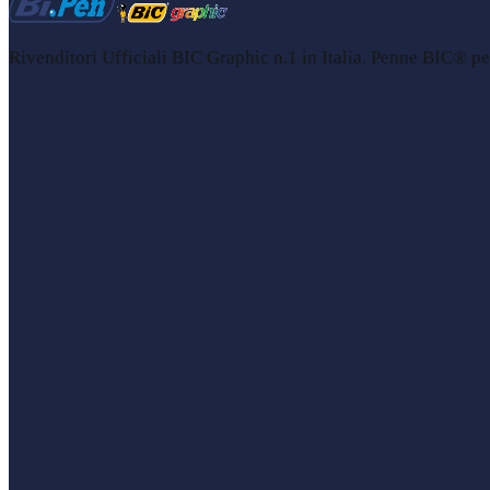
Rivenditori Ufficiali BIC Graphic n.1 in Italia. Penne BIC® per