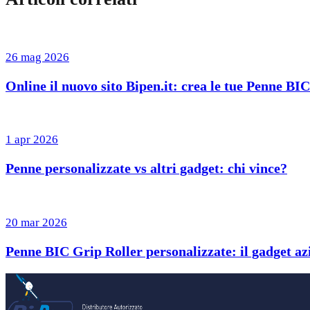
26 mag 2026
Online il nuovo sito Bipen.it: crea le tue Penne BI
1 apr 2026
Penne personalizzate vs altri gadget: chi vince?
20 mar 2026
Penne BIC Grip Roller personalizzate: il gadget azi