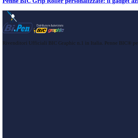
Penne BIC Grip Roller personalizzate: il gadget azi
Rivenditori Ufficiali BIC Graphic n.1 in Italia. Penne BIC® per