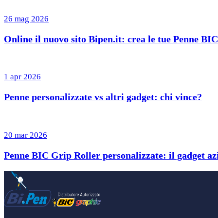
26 mag 2026
Online il nuovo sito Bipen.it: crea le tue Penne BI
1 apr 2026
Penne personalizzate vs altri gadget: chi vince?
20 mar 2026
Penne BIC Grip Roller personalizzate: il gadget azi