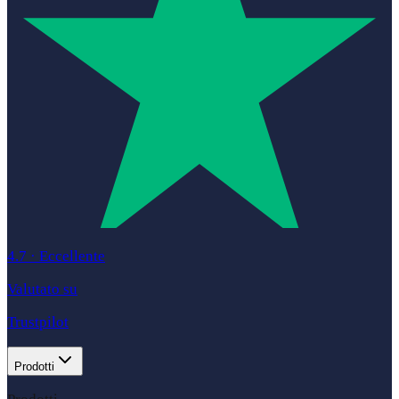
4.7
·
Eccellente
Valutato su
Trustpilot
Prodotti