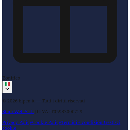
Bonifico
© 2026 bipen.it —
Tutti i diritti riservati
Studi Web S.r.l.
|
P.IVA
IT05983000729
Privacy Policy
Cookie Policy
Termini e condizioni
Gestisci
cookie