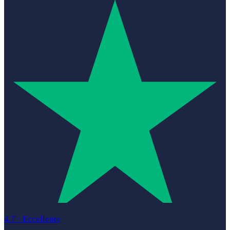
4.7
·
Eccellente