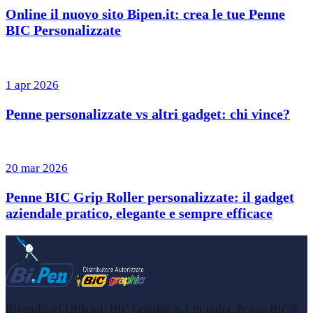
Online il nuovo sito Bipen.it: crea le tue Penne
BIC Personalizzate
1 apr 2026
Penne personalizzate vs altri gadget: chi vince?
20 mar 2026
Penne BIC Grip Roller personalizzate: il gadget
aziendale pratico, elegante e sempre efficace
Rivenditori Ufficiali BIC Graphic n.1 in Italia. Penne BIC®