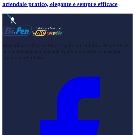
aziendale pratico, elegante e sempre efficace
Rivenditori Ufficiali BIC Graphic n.1 in Italia. Penne BIC®
personalizzate per aziende. Qualità garantita, consegna
rapida in tutta Italia.