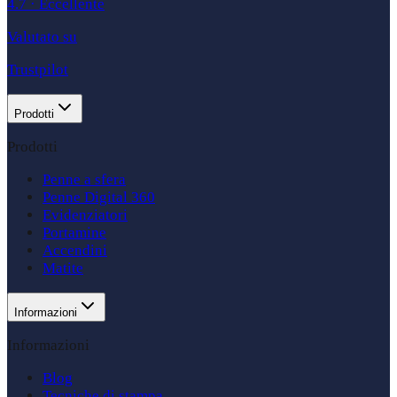
4.7
·
Eccellente
Valutato su
Trustpilot
Prodotti
Prodotti
Penne a sfera
Penne Digital 360
Evidenziatori
Portamine
Accendini
Matite
Informazioni
Informazioni
Blog
Tecniche di stampa