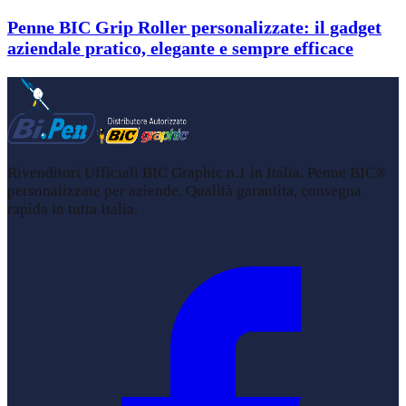
Penne BIC Grip Roller personalizzate: il gadget
aziendale pratico, elegante e sempre efficace
Rivenditori Ufficiali BIC Graphic n.1 in Italia. Penne BIC®
personalizzate per aziende. Qualità garantita, consegna
rapida in tutta Italia.