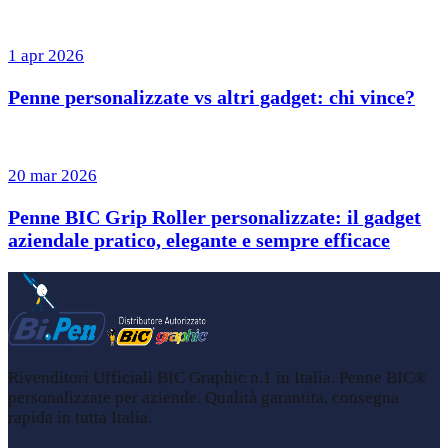
1 apr 2026
Penne personalizzate vs altri gadget: chi vince?
20 mar 2026
Penne BIC Grip Roller personalizzate: il gadget
aziendale pratico, elegante e sempre efficace
Rivenditori Ufficiali BIC Graphic n.1 in Italia. Penne BIC®
personalizzate per aziende. Qualità garantita, consegna
rapida in tutta Italia.