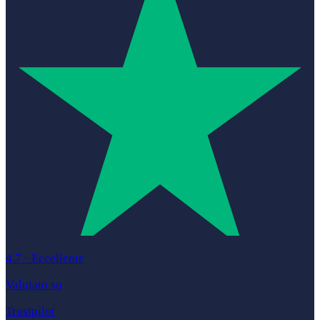
4.7
·
Eccellente
Valutato su
Trustpilot