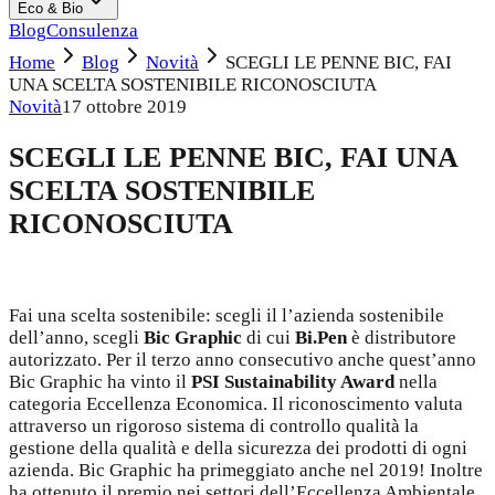
Eco & Bio
Blog
Consulenza
Home
Blog
Novità
SCEGLI LE PENNE BIC, FAI
UNA SCELTA SOSTENIBILE RICONOSCIUTA
Novità
17 ottobre 2019
SCEGLI LE PENNE BIC, FAI UNA
SCELTA SOSTENIBILE
RICONOSCIUTA
Fai una scelta sostenibile: scegli il l’azienda sostenibile
dell’anno, scegli
Bic Graphic
di cui
Bi.Pen
è distributore
autorizzato. Per il terzo anno consecutivo anche quest’anno
Bic Graphic ha vinto il
PSI Sustainability Award
nella
categoria Eccellenza Economica. Il riconoscimento valuta
attraverso un rigoroso sistema di controllo qualità la
gestione della qualità e della sicurezza dei prodotti di ogni
azienda. Bic Graphic ha primeggiato anche nel 2019! Inoltre
ha ottenuto il premio nei settori dell’Eccellenza Ambientale,