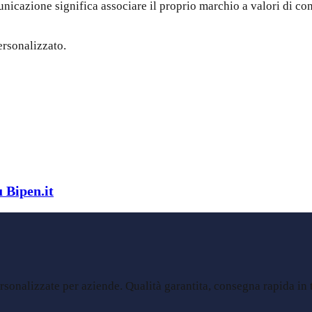
nicazione significa associare il proprio marchio a valori di con
ersonalizzato.
u Bipen.it
sonalizzate per aziende. Qualità garantita, consegna rapida in tu