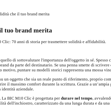
idità che il tuo brand merita
 il tuo brand merita
lic: 70 anni di storia per trasmettere solidità e affidabilità.
quello di sottovalutare l'importanza dell'oggetto in sé. Spesso c
brand da parte del destinatario. Se una penna smette di scrivere 
to motivo, puntare su modelli storici rappresenta una mossa vin
su un oggetto che sia un reale punto di riferimento, proprio co
ffrire il massimo comfort durante la scrittura. Grazie a un’amp
a identità aziendale.
iva. La BIC M10 Clic è progettata per
durare nel tempo
, avvalend
alità dell'inchiostro, caratterizzato da una lunga durata e da un