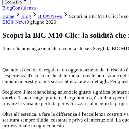
Eco & Bio
Blog
Consulenza
Home
Blog
BIC® News
Scopri la BIC M10 Clic: la sol
BIC® News
8 giugno 2026
Scopri la BIC M10 Clic: la solidità che
Il merchandising aziendale racconta chi sei. Scegli la BIC M10 C
Quando si decide di regalare un oggetto aziendale, il rischio è 
l'esperienza d'uso è ciò che determina la reale percezione del 
comunica prestigio, ma scarsa attenzione ai dettagli. Per ques
Scegliere il merchandising aziendale giusto significa puntare 
storia
. Il suo design, pratico ed ergonomico, è studiato per o
trovare la variante perfetta per valorizzare al meglio la propri
Oltre all’estetica, a fare la differenza è l'eccellenza costrutt
scrittura sempre fluida, costante e priva di interruzioni. La qu
professionale in ogni contesto.