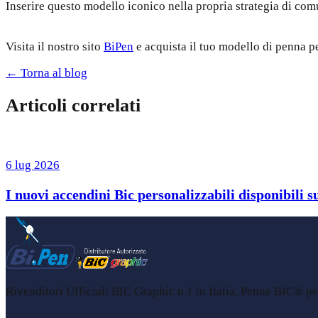
Inserire questo modello iconico nella propria strategia di comu
Visita il nostro sito
BiPen
e acquista il tuo modello di penna p
← Torna al blog
Articoli correlati
6 lug 2026
I nuovi accendini Bic personalizzabili disponibili s
Rivenditori Ufficiali BIC Graphic n.1 in Italia. Penne BIC® per