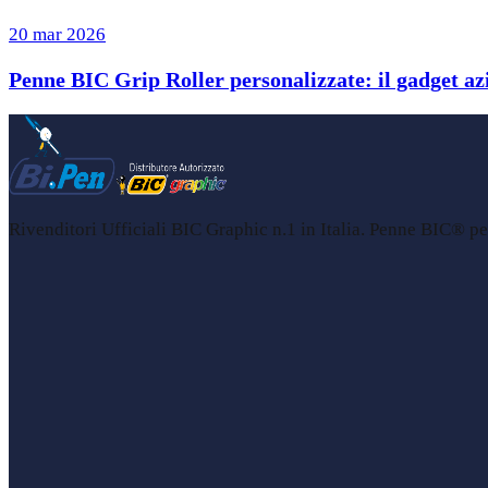
20 mar 2026
Penne BIC Grip Roller personalizzate: il gadget azi
Rivenditori Ufficiali BIC Graphic n.1 in Italia. Penne BIC® per