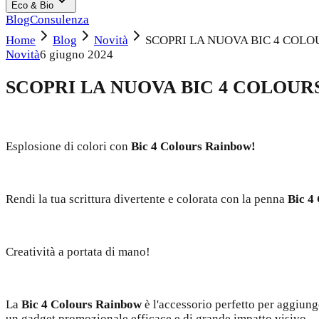
Eco & Bio
Blog
Consulenza
Home
Blog
Novità
SCOPRI LA NUOVA BIC 4 COL
Novità
6 giugno 2024
SCOPRI LA NUOVA BIC 4 COLOUR
Esplosione di colori con
Bic 4 Colours Rainbow!
Rendi la tua scrittura divertente e colorata con la penna
Bic 4
Creatività a portata di mano!
La
Bic 4 Colours Rainbow
è l'accessorio perfetto per aggiunge
un gadget promozionale efficace e di grande impatto visivo.