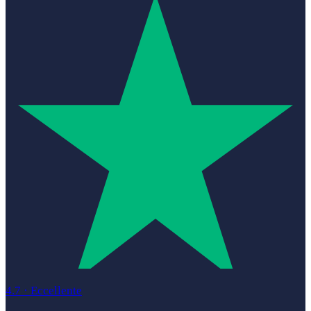
4.7
·
Eccellente