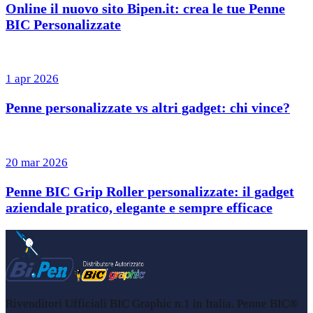
Online il nuovo sito Bipen.it: crea le tue Penne
BIC Personalizzate
1 apr 2026
Penne personalizzate vs altri gadget: chi vince?
20 mar 2026
Penne BIC Grip Roller personalizzate: il gadget
aziendale pratico, elegante e sempre efficace
Rivenditori Ufficiali BIC Graphic n.1 in Italia. Penne BIC®