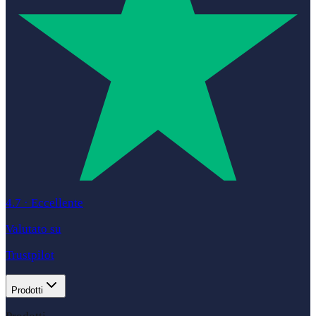
4.7
·
Eccellente
Valutato su
Trustpilot
Prodotti