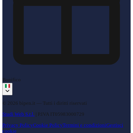
Bonifico
© 2026 bipen.it —
Tutti i diritti riservati
Studi Web S.r.l.
|
P.IVA
IT05983000729
Privacy Policy
Cookie Policy
Termini e condizioni
Gestisci
cookie