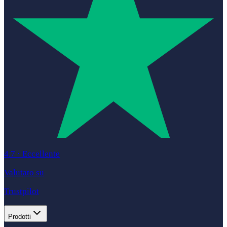
4.7
·
Eccellente
Valutato su
Trustpilot
Prodotti