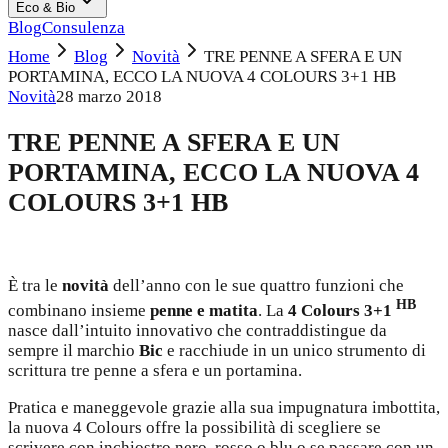
Eco & Bio
Blog
Consulenza
Home
Blog
Novità
TRE PENNE A SFERA E UN
PORTAMINA, ECCO LA NUOVA 4 COLOURS 3+1 HB
Novità
28 marzo 2018
TRE PENNE A SFERA E UN
PORTAMINA, ECCO LA NUOVA 4
COLOURS 3+1 HB
È tra le
novità
dell’anno con le sue quattro funzioni che
HB
combinano insieme
penne e matita
. La
4 Colours 3+1
nasce dall’intuito innovativo che contraddistingue da
sempre il marchio
Bic
e racchiude in un unico strumento di
scrittura tre penne a sfera e un portamina.
Pratica e maneggevole grazie alla sua impugnatura imbottita,
la nuova 4 Colours offre la possibilità di scegliere se
scrivere con inchiostro nero, rosso o blu o se passare con un