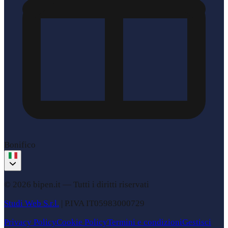
Bonifico
© 2026 bipen.it —
Tutti i diritti riservati
Studi Web S.r.l.
|
P.IVA
IT05983000729
Privacy Policy
Cookie Policy
Termini e condizioni
Gestisci