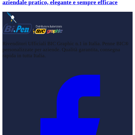
aziendale pratico, elegante e sempre efficace
Rivenditori Ufficiali BIC Graphic n.1 in Italia. Penne BIC®
personalizzate per aziende. Qualità garantita, consegna
rapida in tutta Italia.