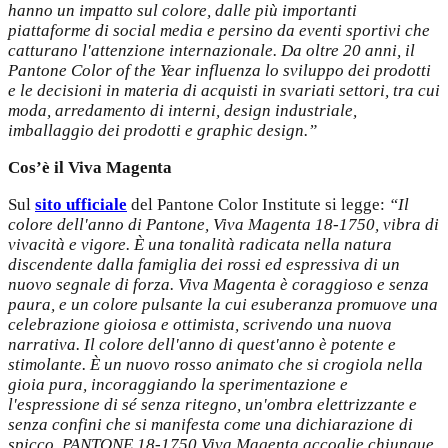
hanno un impatto sul colore, dalle più importanti
piattaforme di social media e persino da eventi sportivi che
catturano l'attenzione internazionale. Da oltre 20 anni, il
Pantone Color of the Year influenza lo sviluppo dei prodotti
e le decisioni in materia di acquisti in svariati settori, tra cui
moda, arredamento di interni, design industriale,
imballaggio dei prodotti e graphic design.”
Cos’è il Viva Magenta
Sul
sito ufficiale
del Pantone Color Institute si legge:
“Il
colore dell'anno di Pantone, Viva Magenta 18-1750, vibra di
vivacità e vigore. È una tonalità radicata nella natura
discendente dalla famiglia dei rossi ed espressiva di un
nuovo segnale di forza. Viva Magenta è coraggioso e senza
paura, e un colore pulsante la cui esuberanza promuove una
celebrazione gioiosa e ottimista, scrivendo una nuova
narrativa. Il colore dell'anno di quest'anno è potente e
stimolante. È un nuovo rosso animato che si crogiola nella
gioia pura, incoraggiando la sperimentazione e
l'espressione di sé senza ritegno, un'ombra elettrizzante e
senza confini che si manifesta come una dichiarazione di
spicco. PANTONE 18-1750 Viva Magenta accoglie chiunque