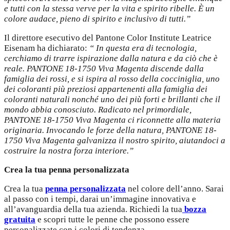
e tutti con la stessa verve per la vita e spirito ribelle. È un
colore audace, pieno di spirito e inclusivo di tutti.”
Il direttore esecutivo del Pantone Color Institute Leatrice
Eisenam ha dichiarato:
“ In questa era di tecnologia,
cerchiamo di trarre ispirazione dalla natura e da ciò che è
reale. PANTONE 18-1750 Viva Magenta discende dalla
famiglia dei rossi, e si ispira al rosso della cocciniglia, uno
dei coloranti più preziosi appartenenti alla famiglia dei
coloranti naturali nonché uno dei più forti e brillanti che il
mondo abbia conosciuto. Radicato nel primordiale,
PANTONE 18-1750 Viva Magenta ci riconnette alla materia
originaria. Invocando le forze della natura, PANTONE 18-
1750 Viva Magenta galvanizza il nostro spirito, aiutandoci a
costruire la nostra forza interiore.”
Crea la tua penna personalizzata
Crea la tua
penna personalizzata
nel colore dell’anno. Sarai
al passo con i tempi, darai un’immagine innovativa e
all’avanguardia della tua azienda. Richiedi la tua
bozza
gratuita
e scopri tutte le penne che possono essere
personalizzate con i colori di tendenza.